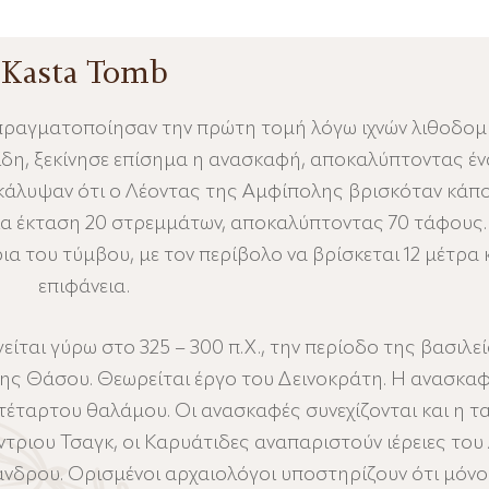
Kasta Tomb
ς πραγματοποίησαν την πρώτη τομή λόγω ιχνών λιθοδο
ίδη, ξεκίνησε επίσημα η ανασκαφή, αποκαλύπτοντας έ
ακάλυψαν ότι ο Λέοντας της Αμφίπολης βρισκόταν κάπ
ια έκταση 20 στρεμμάτων, αποκαλύπτοντας 70 τάφους. 
α του τύμβου, με τον περίβολο να βρίσκεται 12 μέτρα
επιφάνεια.
ίται γύρω στο 325 – 300 π.Χ., την περίοδο της βασιλ
 της Θάσου. Θεωρείται έργο του Δεινοκράτη. Η ανασκ
τέταρτου θαλάμου. Οι ανασκαφές συνεχίζονται και η τ
τριου Τσαγκ, οι Καρυάτιδες αναπαριστούν ιέρειες του
άνδρου. Ορισμένοι αρχαιολόγοι υποστηρίζουν ότι μόνο