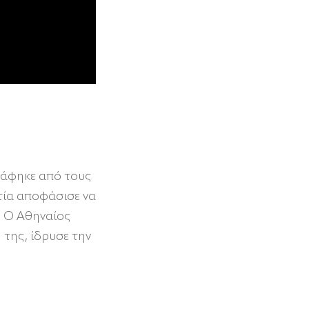
ράφηκε από τους
τία αποφάσισε να
. Ο Αθηναίος
 της, ίδρυσε την