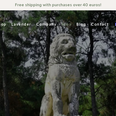
Free shipping with purchases over 40 euros!
hop
Lavender
Company
Area
Blog
Contact