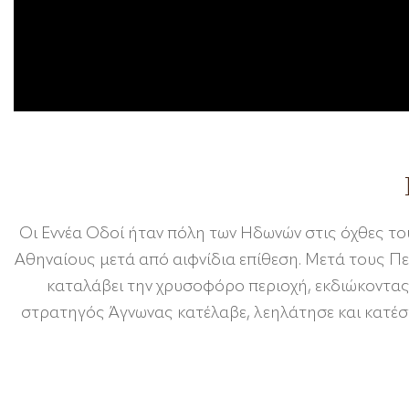
Οι Εννέα Οδοί ήταν πόλη των Ηδωνών στις όχθες τ
Αθηναίους μετά από αιφνίδια επίθεση. Μετά τους Πε
καταλάβει την χρυσοφόρο περιοχή, εκδιώκοντας 
στρατηγός Άγνωνας κατέλαβε, λεηλάτησε και κατέστ