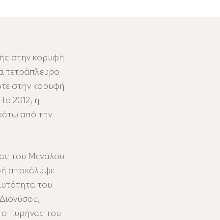
μής στην κορυφή.
να τετράπλευρο
οτε στην κορυφή
Το 2012, η
 κάτω από την
είας του Μεγάλου
αφή αποκάλυψε
αυτότητα του
 Διονύσου,
 ο πυρήνας του