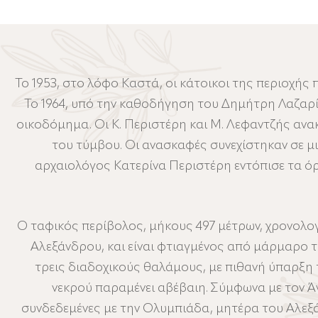
Το 1953, στο λόφο Καστά, οι κάτοικοι της περιοχή
Το 1964, υπό την καθοδήγηση του Δημήτρη Λαζαρ
οικοδόμημα. Οι Κ. Περιστέρη και Μ. Λεφαντζής αν
του τύμβου. Οι ανασκαφές συνεχίστηκαν σε μ
αρχαιολόγος Κατερίνα Περιστέρη εντόπισε τα όρι
Ο ταφικός περίβολος, μήκους 497 μέτρων, χρονολογε
Αλεξάνδρου, και είναι φτιαγμένος από μάρμαρο
τρεις διαδοχικούς θαλάμους, με πιθανή ύπαρξη 
νεκρού παραμένει αβέβαιη. Σύμφωνα με τον Άν
συνδεδεμένες με την Ολυμπιάδα, μητέρα του Αλεξ