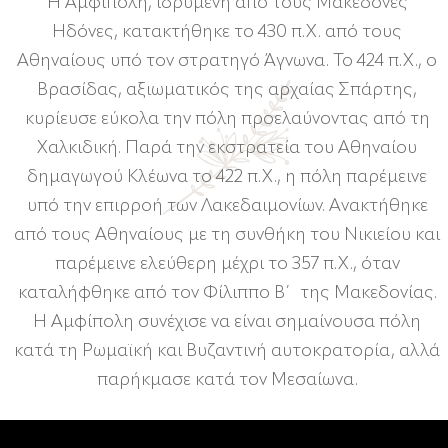
Η Αμφίπολη, ιδρυμένη από τους Μακεδόνες
Ηδόνες, κατακτήθηκε το 430 π.Χ. από τους
Αθηναίους υπό τον στρατηγό Άγνωνα. Το 424 π.Χ., ο
Βρασίδας, αξιωματικός της αρχαίας Σπάρτης,
κυρίευσε εύκολα την πόλη προελαύνοντας από τη
Χαλκιδική. Παρά την εκστρατεία του Αθηναίου
δημαγωγού Κλέωνα το 422 π.Χ., η πόλη παρέμεινε
υπό την επιρροή των Λακεδαιμονίων. Ανακτήθηκε
από τους Αθηναίους με τη συνθήκη του Νικιείου και
παρέμεινε ελεύθερη μέχρι το 357 π.Χ., όταν
καταλήφθηκε από τον Φίλιππο Β΄ της Μακεδονίας.
Η Αμφίπολη συνέχισε να είναι σημαίνουσα πόλη
κατά τη Ρωμαϊκή και Βυζαντινή αυτοκρατορία, αλλά
παρήκμασε κατά τον Μεσαίωνα.