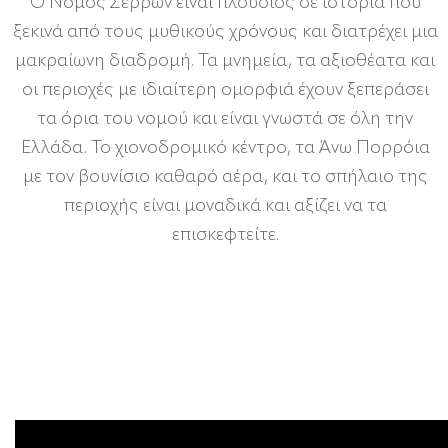
Ο Νομός Σερρών είναι πλούσιος σε ιστορία που
ξεκινά από τους μυθικούς χρόνους και διατρέχει μια
μακραίωνη διαδρομή. Τα μνημεία, τα αξιοθέατα και
οι περιοχές με ιδιαίτερη ομορφιά έχουν ξεπεράσει
τα όρια του νομού και είναι γνωστά σε όλη την
Ελλάδα. Το χιονοδρομικό κέντρο, τα Άνω Πορρόια
με τον βουνίσιο καθαρό αέρα, και το σπήλαιο της
περιοχής είναι μοναδικά και αξίζει να τα
επισκεφτείτε.