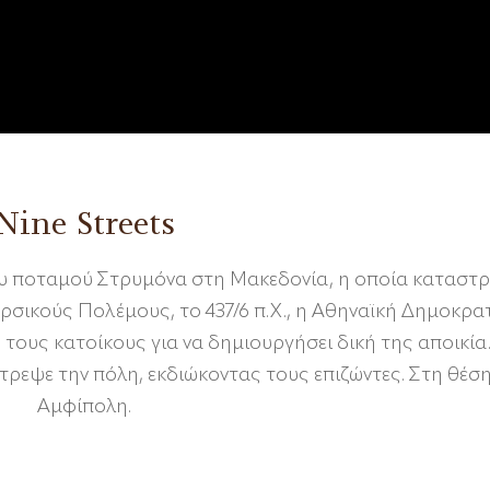
Nine Streets
ου ποταμού Στρυμόνα στη Μακεδονία, η οποία καταστ
ρσικούς Πολέμους, το 437/6 π.Χ., η Αθηναϊκή Δημοκρα
τους κατοίκους για να δημιουργήσει δική της αποικία
ρεψε την πόλη, εκδιώκοντας τους επιζώντες. Στη θέση
Αμφίπολη.