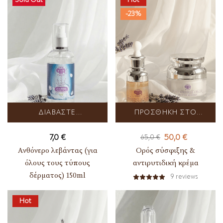
-23%
ΔΙΑΒΆΣΤΕ
ΠΡΟΣΘΉΚΗ ΣΤΟ
ΠΕΡΙΣΣΌΤΕΡΑ
ΚΑΛΆΘΙ
7,0
€
50,0
€
65,0
€
Ανθόνερο λεβάντας (για
Ορός σύσφιξης &
όλους τους τύπους
αντιρυτιδική κρέμα
δέρματος) 150ml
9
reviews
Hot