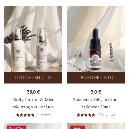
ΠΡΟΣΘΉΚΗ ΣΤΟ
ΠΡΟΣΘΉΚΗ ΣΤΟ
ΚΑΛΆΘΙ
ΚΑΛΆΘΙ
35,0
€
8,0
€
Body Lotion & Mist
Βιολογικό Αιθέριο έλαιο
σώματος και μαλλιών
λεβάντας 10ml
1
review
17
reviews
Sold Out
Hot