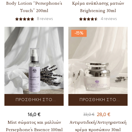
Body Lotion “Persephone’s
Κρέμα ανάπλασης ματιών
Touch” 200ml
Brightening 30ml
8
reviews
4
reviews
-15%
ΠΡΟΣΘΉΚΗ ΣΤΟ
ΠΡΟΣΘΉΚΗ ΣΤΟ
ΚΑΛΆΘΙ
ΚΑΛΆΘΙ
16,0
€
28,0
€
33,0
€
Mist σώματος και μαλλιών
Αντιρυτιδική/Αντιγηραντική
Persephone’s Essence 100ml
κρέμα προσώπου 30ml