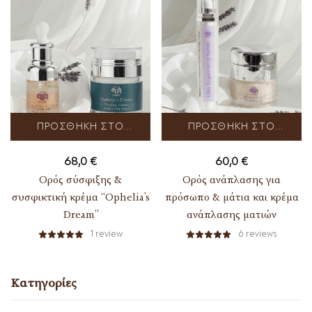
ΠΡΟΣΘΉΚΗ ΣΤΟ
ΠΡΟΣΘΉΚΗ ΣΤΟ
ΚΑΛΆΘΙ
ΚΑΛΆΘΙ
68,0
€
60,0
€
Ορός σύσφιξης &
Ορός ανάπλασης για
συσφικτική κρέμα “Ophelia’s
πρόσωπο & μάτια και κρέμα
Dream”
ανάπλασης ματιών
1
review
6
reviews
Κατηγορίες