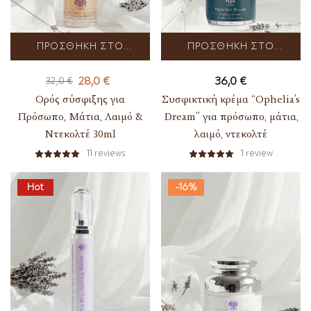
ΠΡΟΣΘΉΚΗ ΣΤΟ
ΠΡΟΣΘΉΚΗ ΣΤΟ
ΚΑΛΆΘΙ
ΚΑΛΆΘΙ
28,0
€
36,0
€
32,0
€
Ορός σύσφιξης για
Συσφικτική κρέμα “Ophelia’s
Πρόσωπο, Μάτια, Λαιμό &
Dream” για πρόσωπο, μάτια,
Ντεκολτέ 30ml
λαιμό, ντεκολτέ
11
reviews
1
review
Hot
-16%