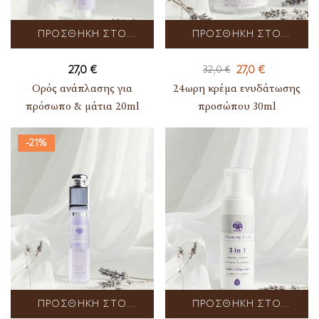
ΠΡΟΣΘΉΚΗ ΣΤΟ
ΠΡΟΣΘΉΚΗ ΣΤΟ
ΚΑΛΆΘΙ
ΚΑΛΆΘΙ
27,0
€
27,0
€
32,0
€
Ορός ανάπλασης για
24ωρη κρέμα ενυδάτωσης
πρόσωπο & μάτια 20ml
προσώπου 30ml
-21%
ΠΡΟΣΘΉΚΗ ΣΤΟ
ΠΡΟΣΘΉΚΗ ΣΤΟ