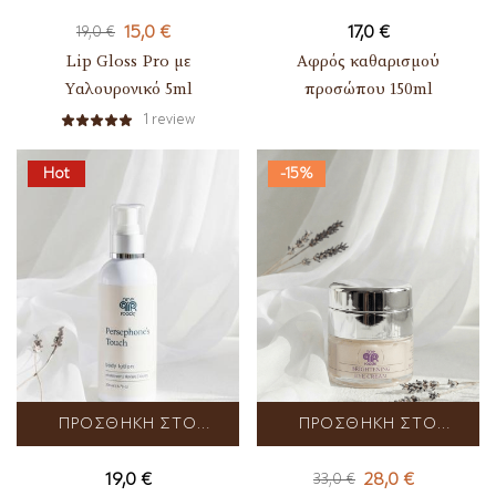
ΚΑΛΆΘΙ
ΚΑΛΆΘΙ
15,0
€
17,0
€
19,0
€
Lip Gloss Pro με
Αφρός καθαρισμού
Yαλουρονικό 5ml
προσώπου 150ml
1
review
Hot
-15%
ΠΡΟΣΘΉΚΗ ΣΤΟ
ΠΡΟΣΘΉΚΗ ΣΤΟ
ΚΑΛΆΘΙ
ΚΑΛΆΘΙ
19,0
€
28,0
€
33,0
€