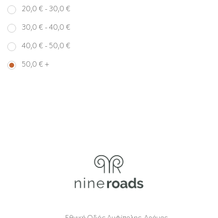
20,0
€
-
30,0
€
30,0
€
-
40,0
€
40,0
€
-
50,0
€
50,0
€
+
Εθνική Οδός Αμφίπολης-Δράμας