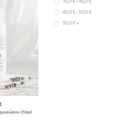
30,0
€
-
40,0
€
40,0
€
-
50,0
€
50,0
€
+
€
προσώπου 150ml