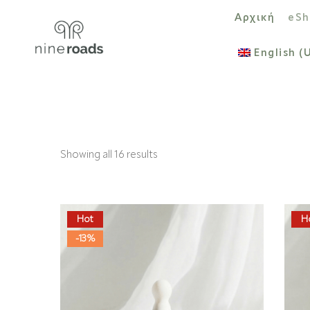
Αρχική
eSh
English (
Showing all 16 results
Hot
H
-13%