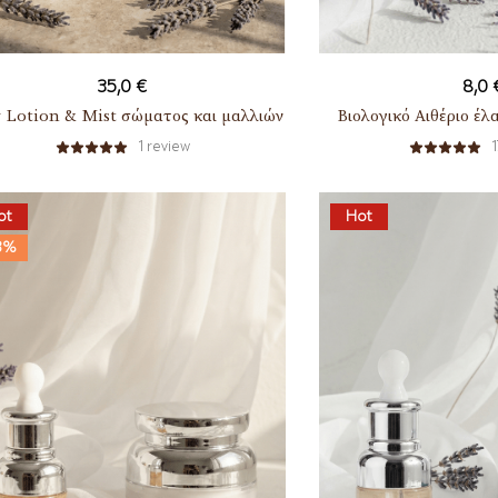
35,0
€
8,0
 Lotion & Mist σώματος και μαλλιών
Βιολογικό Αιθέριο έλ
1
review
1
ot
Hot
3%