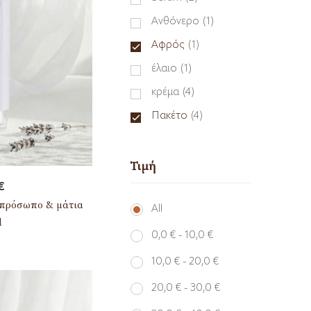
Ανθόνερο
(1)
Αφρός
(1)
έλαιο
(1)
κρέμα
(4)
Πακέτο
(4)
Τιμή
€
 πρόσωπο & μάτια
All
l
0,0
€
-
10,0
€
10,0
€
-
20,0
€
20,0
€
-
30,0
€