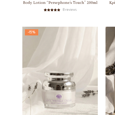
Body Lotion “Persephone’s Touch” 200ml
Κρ
8
reviews
-15%