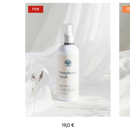
Hot
-1
19,0
€