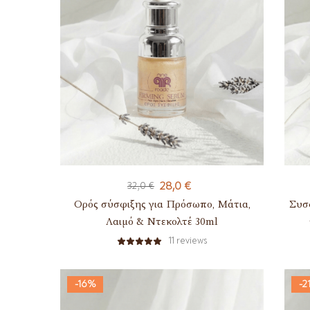
28,0
€
32,0
€
Ορός σύσφιξης για Πρόσωπο, Μάτια,
Συσφ
Λαιμό & Ντεκολτέ 30ml
11
reviews
-16%
-2