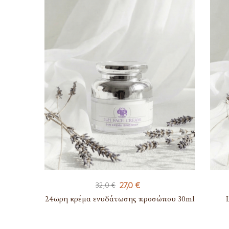
27,0
€
32,0
€
24ωρη κρέμα ενυδάτωσης προσώπου 30ml