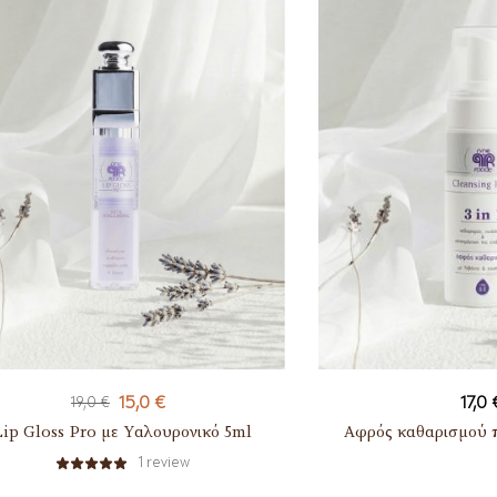
15,0
€
17,0
19,0
€
Lip Gloss Pro με Yαλουρονικό 5ml
Αφρός καθαρισμού 
1
review