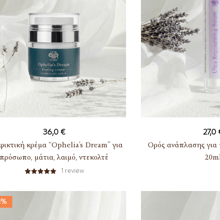
36,0
€
27,0
ικτική κρέμα “Ophelia’s Dream” για
Ορός ανάπλασης για
πρόσωπο, μάτια, λαιμό, ντεκολτέ
20m
1
review
1%