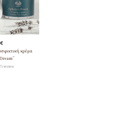
€
υσφικτική κρέμα
 Dream”
1
review