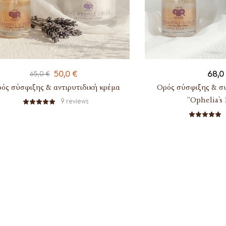
50,0
€
68,0
65,0
€
ός σύσφιξης & αντιρυτιδική κρέμα
Ορός σύσφιξης & σ
“Ophelia’s
9
reviews