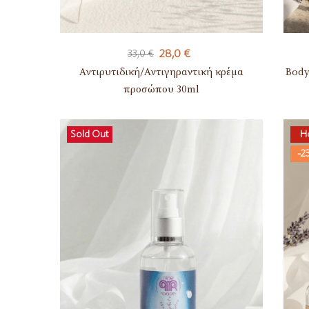
28,0
€
33,0
€
Αντιρυτιδική/Αντιγηραντική κρέμα
Body
προσώπου 30ml
Sold Out
H
-2